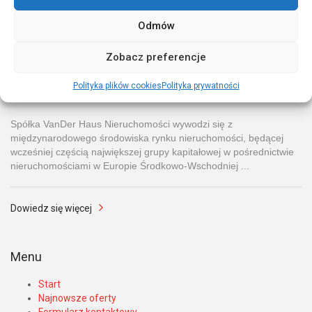
wypowiedzeniem
umowy najmu w przypadkach
określonych w umowie najmu oraz protokolarnym
Odmów
odbiorem lokalu
Zobacz preferencje
Polityka plików cookies
Polityka prywatności
O nas
Spółka VanDer Haus Nieruchomości wywodzi się z
międzynarodowego środowiska rynku nieruchomości, będącej
wcześniej częścią największej grupy kapitałowej w pośrednictwie
nieruchomościami w Europie Środkowo-Wschodniej ...
Dowiedz się więcej
Menu
Start
Najnowsze oferty