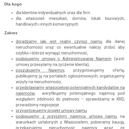
Dla kogo
dla klientów indywidualnych oraz dla firm
dla właścicieli mieszkań, domów, lokali biurowych,
handlowych i innych komercyjnych
Zakres
doradzamy jaki jest realny czynsz najmu
dla danej
nieruchomości oraz co ewentualnie należy zrobić aby
szybko i dobrze wynająć nieruchomość,
podpisujemy umowę o Administrowanie Najmem
(wzór
umowy przesyłamy na życzenie klienta),
poszukujemy Najemcy
, przygotowujemy ofertę,
publikujemy ją na portalach ogłoszeniowych, organizujemy
wizyty na nieruchomości,
przedstawiamy właścicielowi potencjalnych kandydatów na
najemców
, weryfikujemy potencjalnego najemcę pod
względem zdolności do płatności – sprawdzamy w KRD,
prowadzimy negocjacje
przygotowujemy projekt umowy najmu
podpisujemy z przyszłym najemcą umowę najmu
na
warunkach ustalonych z Właścicielem, pobieramy kaucję,
przekazujemy nieruchomość najemcy wraz ze