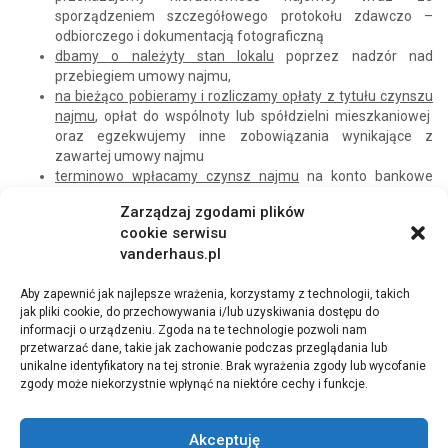
sporządzeniem szczegółowego protokołu zdawczo –
odbiorczego i dokumentacją fotograficzną
dbamy o należyty stan lokalu
poprzez nadzór nad
przebiegiem umowy najmu,
na bieżąco pobieramy i rozliczamy opłaty z tytułu czynszu
najmu
, opłat do wspólnoty lub spółdzielni mieszkaniowej
oraz egzekwujemy inne zobowiązania wynikające z
zawartej umowy najmu
terminowo wpłacamy czynsz najmu
na konto bankowe
właściciela (po potrąceniu opłaty za administrowanie)
Zarządzaj zgodami plików
niezwłocznie informujemy Właściciela o zaległościach
cookie serwisu
najemcy w należnych opłatach
vanderhaus.pl
doręczamy w razie potrzeby dłużnikom pisma
, upomnienia,
wezwania do zapłaty (w przypadkach ostatecznych
Aby zapewnić jak najlepsze wrażenia, korzystamy z technologii, takich
pośredniczymy w występowaniu na drogę postępowania
jak pliki cookie, do przechowywania i/lub uzyskiwania dostępu do
sądowego)
informacji o urządzeniu. Zgoda na te technologie pozwoli nam
przygotowujemy aneksy
dotyczące zmian w umowach
przetwarzać dane, takie jak zachowanie podczas przeglądania lub
najmu
unikalne identyfikatory na tej stronie. Brak wyrażenia zgody lub wycofanie
koordynujemy drobne bieżące naprawy
oraz usuwanie
zgody może niekorzystnie wpłynąć na niektóre cechy i funkcje.
usterek, obsługa sprawdzonych ekip techniczno –
remontowych
przygotowujemy i przeprowadzamy sprawy związane z
Akceptuję