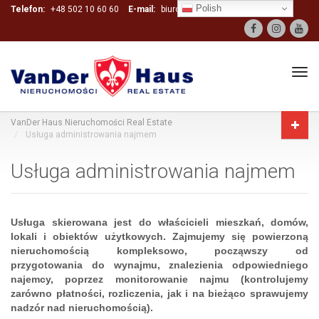
Polish
Telefon:
+48 502 10 60 60
E-mail:
biuro@vanderhaus.pl
Tog
navi
VanDer Haus Nieruchomości Real Estate
Usługa administrowania najmem
Usługa administrowania najmem
Usługa skierowana jest do właścicieli mieszkań, domów,
lokali i obiektów użytkowych. Zajmujemy się powierzoną
nieruchomością kompleksowo, począwszy od
przygotowania do wynajmu, znalezienia odpowiedniego
najemcy, poprzez monitorowanie najmu (kontrolujemy
zarówno płatności, rozliczenia, jak i na bieżąco sprawujemy
nadzór nad nieruchomością).