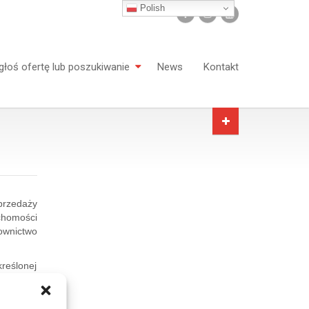
Polish
głoś ofertę lub poszukiwanie
News
Kontakt
przedaży
chomości
ownictwo
kreślonej
rowadzić