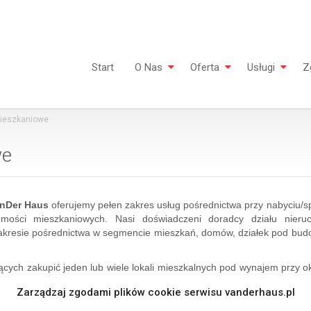
Start
O Nas
Oferta
Usługi
Z
ieszkaniowe
we
nDer Haus
oferujemy pełen zakres usług pośrednictwa przy nabyciu/s
omości mieszkaniowych. Nasi doświadczeni doradcy działu nieru
akresie pośrednictwa w segmencie mieszkań, domów, działek pod bud
ących zakupić jeden lub wiele lokali mieszkalnych pod wynajem przy o
ealizację budynku wielomieszkaniowego, dla których możemy przep
Zarządzaj zgodami plików cookie serwisu vanderhaus.pl