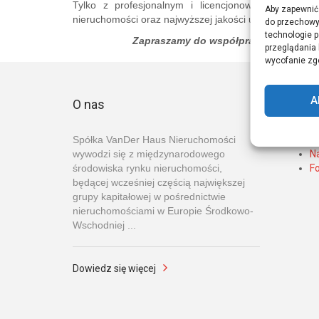
Tylko z profesjonalnym i licencjonowanym dora
Aby zapewnić 
nieruchomości oraz najwyższej jakości usług poparty
do przechowyw
technologie 
Zapraszamy do współpracy, dzięki któr
przeglądania l
wycofanie zgo
A
O nas
Menu
Spółka VanDer Haus Nieruchomości
St
wywodzi się z międzynarodowego
N
środowiska rynku nieruchomości,
F
będącej wcześniej częścią największej
grupy kapitałowej w pośrednictwie
nieruchomościami w Europie Środkowo-
Wschodniej ...
Dowiedz się więcej