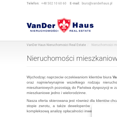
Telefon:
+48 502 10 60 60
E-mail:
biuro@vanderhaus.pl
VanDer Haus Nieruchomości Real Estate
Nieruchomości m
Nieruchomości mieszkanio
Wychodząc naprzeciw oczekiwaniom klientów biura
Va
oraz najmie/wynajmie wszelkiego rodzaju nieruch
mieszkaniowych pozostają do Państwa dyspozycji w z
mieszkaniowe jedno i wielorodzinne.
Nasza oferta skierowana jest również dla klientów chc
stopie zwrotu, a także deweloperów planujących r
kompleksową analizę opłacalności inwestycji.