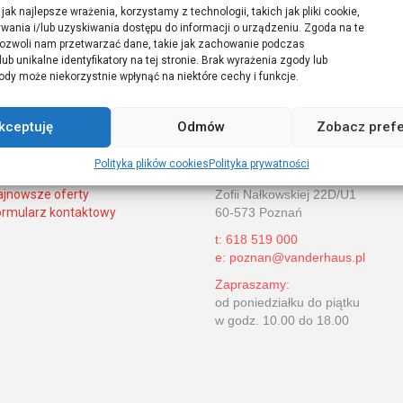
dcą mogą mieć Państwo pewność rzetelnego sprawdzenia stanu 
jak najlepsze wrażenia, korzystamy z technologii, takich jak pliki cookie,
ch ciągłym procesem szkoleniowym naszej kadry.
ania i/lub uzyskiwania dostępu do informacji o urządzeniu. Zgoda na te
pozwoli nam przetwarzać dane, takie jak zachowanie podczas
ej jesteśmy przekonani, iż pozostaną Państwo naszymi stałymi kl
ub unikalne identyfikatory na tej stronie. Brak wyrażenia zgody lub
dy może niekorzystnie wpłynąć na niektóre cechy i funkcje.
kceptuję
Odmów
Zobacz pref
Kontakt
Polityka plików cookies
Polityka prywatności
art
VanDer Haus Nieruchomości Sp. 
ajnowsze oferty
Zofii Nałkowskiej 22D/U1
ormularz kontaktowy
60-573 Poznań
t: 618 519 000
e: poznan@vanderhaus.pl
Zapraszamy:
od poniedziałku do piątku
w godz. 10.00 do 18.00