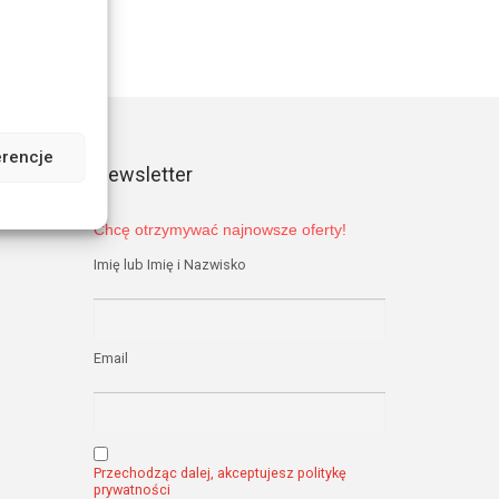
prawnego
ientami!
erencje
Newsletter
z o.o.
Chcę otrzymywać najnowsze oferty!
Imię lub Imię i Nazwisko
Email
Przechodząc dalej, akceptujesz politykę
prywatności